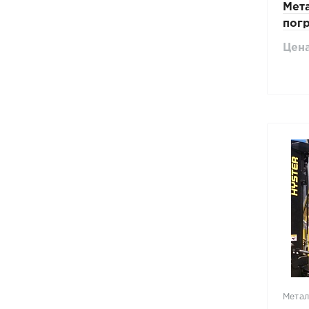
Мета
погр
Цена
Метал