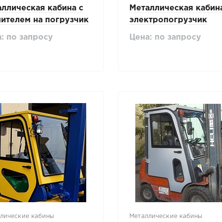
ллическая кабина с
Металлическая кабин
ителем на погрузчик
электропогрузчик
an 7т
Hyundai HB20E-7
: по запросу
Цена: по запросу
лические кабины
Металлические кабины