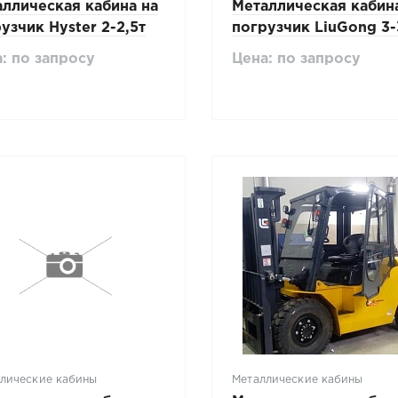
ллическая кабина на
Металлическая кабин
узчик Hyster 2-2,5т
погрузчик LiuGong 3-
ия XT
серия CLG
: по запросу
Цена: по запросу
лические кабины
Металлические кабины