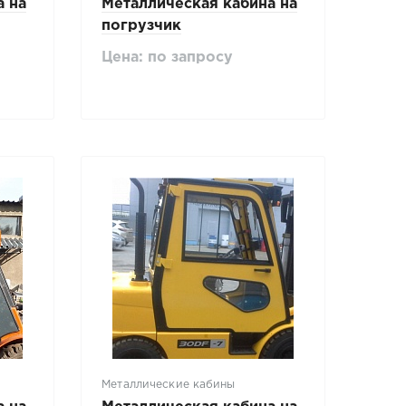
а на
Металлическая кабина на
погрузчик
Mitsubishi/Caterpillar 4-5т
Цена: по запросу
Металлические кабины