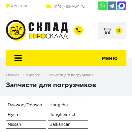
Крымск
info@es-yug.ru
0
+7
+7
(903)
(903)
463-
470-
60-
69-
92
79
МЕНЮ
Главная
Каталог
Запчасти для погрузчиков
Запчасти для погрузчиков
Daewoo/Doosan
Hangcha
Hyster
Jungheinrich
Nissan
Balkancar