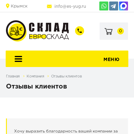
Крымск
info@es-yug.ru
0
+7
+7
(903)
(903)
463-
470-
60-
69-
92
79
МЕНЮ
Главная
Компания
Отзывы клиентов
Отзывы клиентов
Хочу выразить благодарность вашей компании за