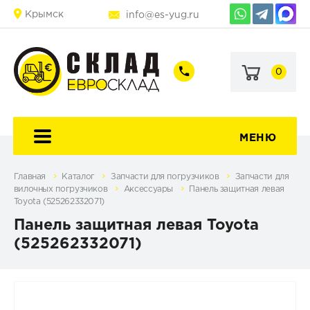
Крымск
info@es-yug.ru
0
+7
+7
(903)
(903)
463-
470-
60-
69-
92
79
МЕНЮ
Главная
Каталог
Запчасти для погрузчиков
Запчасти для
вилочных погрузчиков
Аксессуары
Панель защитная левая
Toyota (525262332071)
Панель защитная левая Toyota
(525262332071)