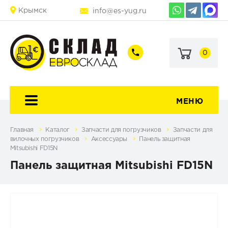
Крымск
info@es-yug.ru
0
+7
+7
(903)
(903)
463-
470-
60-
69-
92
79
МЕНЮ
Главная
Каталог
Запчасти для погрузчиков
Запчасти для
вилочных погрузчиков
Аксессуары
Панель защитная
Mitsubishi FD15N
Панель защитная Mitsubishi FD15N