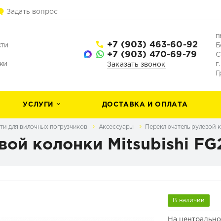
Задать вопрос
п
+7 (903) 463-60-92
сти
Б
+7 (903) 470-69-79
С
ки
г
Заказать звонок
Г
УСЛУГИ
ДОСТАВКА И ОПЛАТА
ти для вилочных погрузчиков
Аксессуары
Переключатель рулевой к
ой колонки Mitsubishi FG
В наличии
На центрально