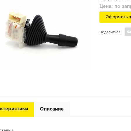
Цена: по за
Оформить з
Поделиться:
ктеристики
Описание
ставки