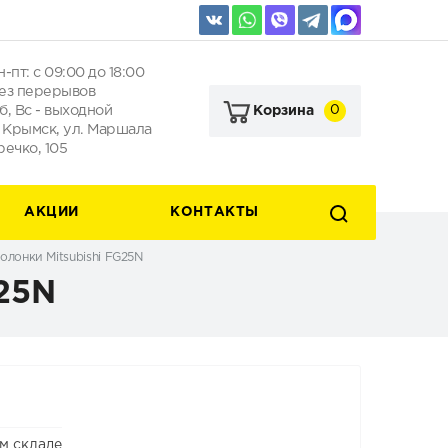
н-пт: с 09:00 до 18:00
ез перерывов
б, Вс - выходной
0
Корзина
. Крымск, ул. Маршала
речко, 105
АКЦИИ
КОНТАКТЫ
олонки Mitsubishi FG25N
25N
м складе