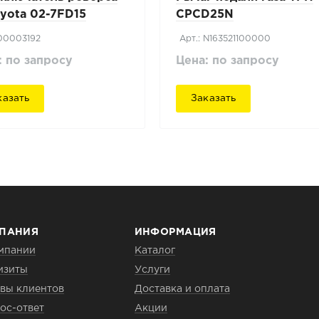
oyota 02-7FD15
CPCD25N
 00003192
Арт.: N163521100000
: по запросу
Цена: по запросу
казать
Заказать
ПАНИЯ
ИНФОРМАЦИЯ
мпании
Каталог
изиты
Услуги
вы клиентов
Доставка и оплата
ос-ответ
Акции