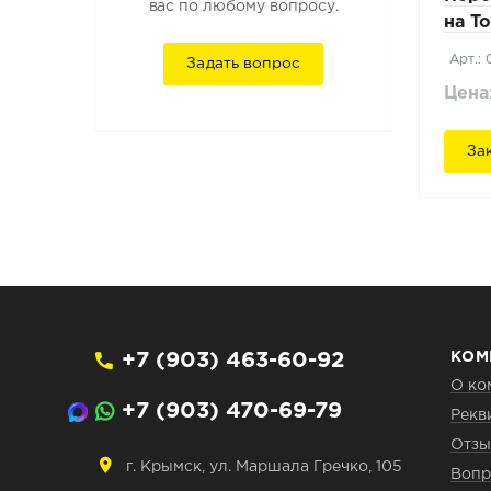
вас по любому вопросу.
на T
Арт.:
Задать вопрос
Цена
За
+7 (903) 463-60-92
КОМ
О ко
+7 (903) 470-69-79
Рекв
Отзы
г. Крымск, ул. Маршала Гречко, 105
Вопр