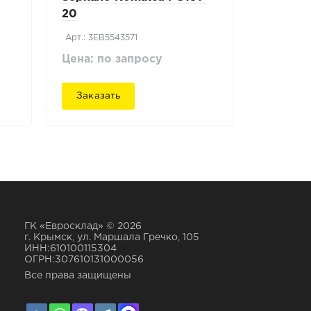
20
Арт.: 3EB5543571
Цена: по запросу
Заказать
ГК «Евросклад» © 2026
г. Крымск, ул. Маршала Гречко, 105
ИНН:610100115304
ОГРН:307610131000056
Все права защищены