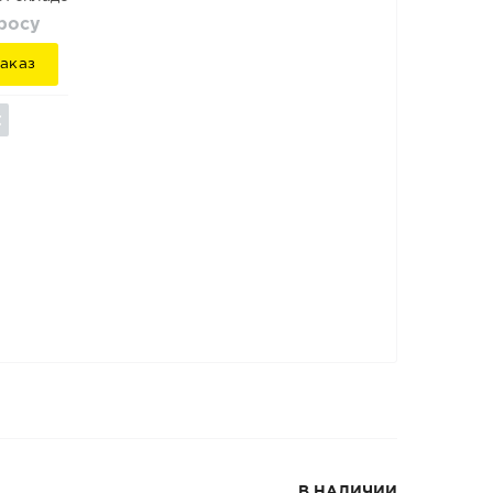
просу
аказ
В НАЛИЧИИ