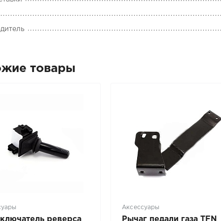
дитель
ожие товары
суары
Аксессуары
ключатель реверса
Рычаг педали газа TFN