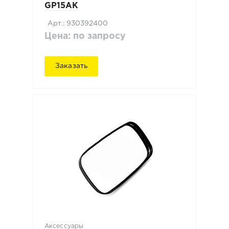
GP15AK
Арт.: 930392400
Цена: по запросу
Заказать
Аксессуары