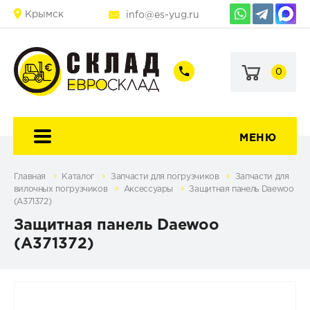
Крымск
info@es-yug.ru
0
+7
+7
(903)
(903)
463-
470-
60-
69-
92
79
МЕНЮ
Главная
Каталог
Запчасти для погрузчиков
Запчасти для
вилочных погрузчиков
Аксессуары
Защитная панель Daewoo
(A371372)
Защитная панель Daewoo
(A371372)